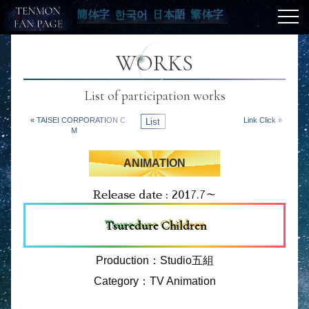
簡体字
한국어
日本語
繁体字
WORKS
List of participation works
« TAISEI CORPORATION C
List
Link Click »
M
ANIMATION
Release date : 2017.7～
Tsuredure Children
Production：Studio五組
Category：TV Animation