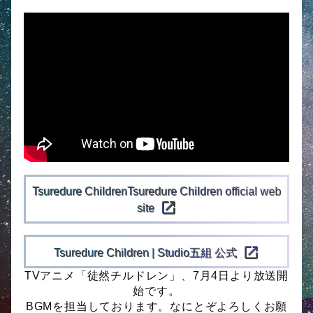
Tsuredure ChildrenTsuredure Children official web
open_in_new
site
open_in_new
Tsuredure Children | Studio五組 公式
TVアニメ「徒然チルドレン」、7月4日より放送開
始です。
BGMを担当しております。なにとぞよろしくお願