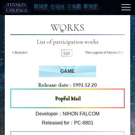
簡体字
한국어
日本語
繁体字
WORKS
List of participation works
« Brandish
List
The Legend of Heroes II »
GAME
Release date : 1991.12.20
Popful Mail
Developer：NIHON FALCOM
Released for：PC-8801