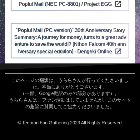
open_in_new
Popful Mail (NEC PC-8801) / Project EGG
"Popful Mail (PC version)" 30th Anniversary Story
Summary: A journey for money, turns to a great adv
enture to save the world!? [Nihon Falcom 40th ann
open_in_new
iversary special eddition] - Dengeki Online
このページの翻訳は、うららさんが行ってくださいまし
た。本当にありがとうございます。
（一部、Google翻訳のみの部分があります）。
うららさんは、ファン活動はしていませんが、このサイト
の趣旨に賛同してご協力くださいました。
© Tenmon Fan Gathering 2023 All Rights Reserved.