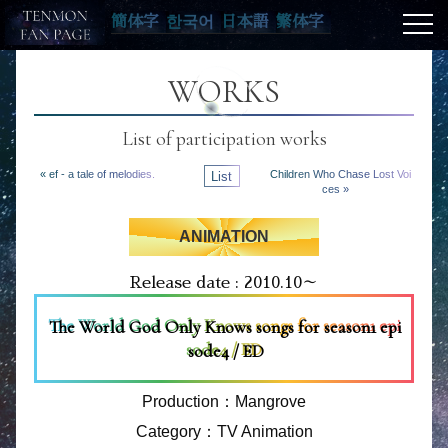
簡体字
한국어
日本語
繁体字
WORKS
List of participation works
« ef - a tale of melodies.
List
Children Who Chase Lost Voi
ces »
ANIMATION
Release date : 2010.10～
The World God Only Knows songs for season1 epi
sode4 / ED
Production：Mangrove
Category：TV Animation